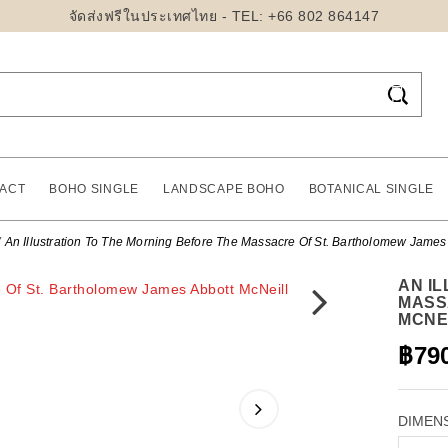
จัดส่งฟรีในประเทศไทย - TEL: +66 802 864147

ACT
BOHO SINGLE
LANDSCAPE BOHO
BOTANICAL SINGLE
An Illustration To The Morning Before The Massacre Of St. Bartholomew Jame
AN I
MASS
MCNEI
฿79
DIMEN