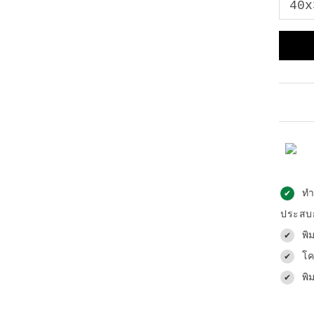
ทำ
✔
ประสบก
พิ
✔
โค
✔
พิ
✔